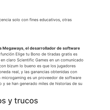
encia solo con fines educativos, otras
za Megaways, el desarrollador de software
 función Elige tu Bono de tiradas gratis es
ó en claro Scientific Games en un comunicado
con bizum lo bueno es que los jugadores
oneda real, y las ganancias obtenidas con
sta microgaming es un proveedor de software
o y se han generado miles de historias de su
s y trucos