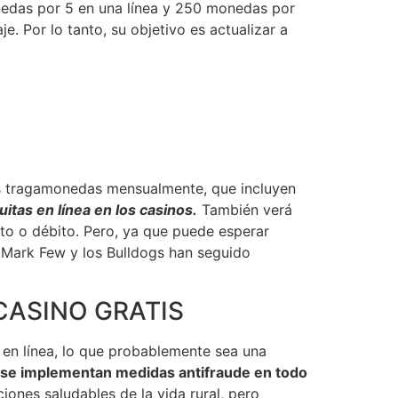
onedas por 5 en una línea y 250 monedas por
. Por lo tanto, su objetivo es actualizar a
as tragamonedas mensualmente, que incluyen
tas en línea en los casinos.
También verá
to o débito. Pero, ya que puede esperar
e Mark Few y los Bulldogs han seguido
CASINO GRATIS
en línea, lo que probablemente sea una
y se implementan medidas antifraude en todo
ones saludables de la vida rural, pero