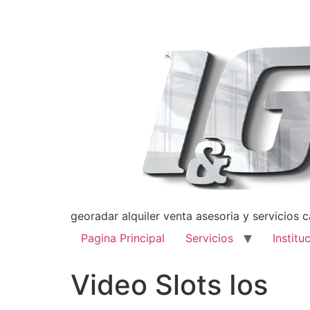
georadar alquiler venta asesoria y servicios 
Pagina Principal
Servicios
Institu
Video Slots Ios