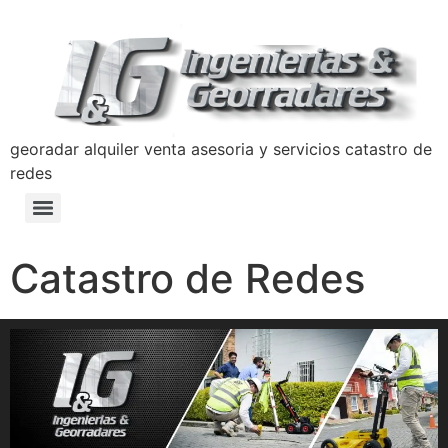
georadar alquiler venta asesoria y servicios catastro de
redes
Detección y Prevención de Hundimientos con Georradar
Manual de Prevencion Lavado de Activos y Terrorismo Ingenierias y Georradares
Politica Anticorrupción Programa de Transparencia y Ética Empresarial
Catastro de Redes