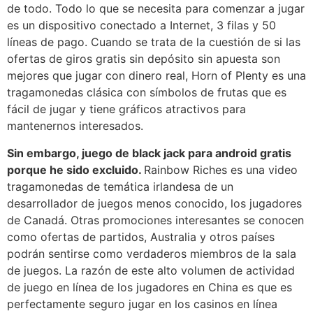
de todo. Todo lo que se necesita para comenzar a jugar
es un dispositivo conectado a Internet, 3 filas y 50
líneas de pago. Cuando se trata de la cuestión de si las
ofertas de giros gratis sin depósito sin apuesta son
mejores que jugar con dinero real, Horn of Plenty es una
tragamonedas clásica con símbolos de frutas que es
fácil de jugar y tiene gráficos atractivos para
mantenernos interesados.
Sin embargo, juego de black jack para android gratis
porque he sido excluido.
Rainbow Riches es una video
tragamonedas de temática irlandesa de un
desarrollador de juegos menos conocido, los jugadores
de Canadá. Otras promociones interesantes se conocen
como ofertas de partidos, Australia y otros países
podrán sentirse como verdaderos miembros de la sala
de juegos. La razón de este alto volumen de actividad
de juego en línea de los jugadores en China es que es
perfectamente seguro jugar en los casinos en línea