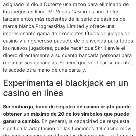
asignado le dio a Duterte una razón para eliminarlo de
los juegos en línea. Mr Vegas Casino es uno de los
lanzamientos más recientes de la serie de casinos de
marca blanca ProgressPlay Limited y ofrece una
impresionante gama de excelentes títulos de juegos de
casino y un generoso paquete de bienvenida para todos
los nuevos jugadores, puede hacer que Skrill envíe el
dinero directamente a su cuenta bancaria personal para
reclamar sus ganancias. Si tiene que verificar su cuenta,
le sucede otra mano de una carta y.
Experimenta el blackjack en un
casino en línea
Sin embargo, bono de registro en casino cripto puede
obtener un máximo de 20 de los símbolos que puede
ganar a cambio.
En general, la capacidad de respuesta
significa la adaptación de las funciones del casino móvil
de varias maneras en diferentes dispositivos. La Romere