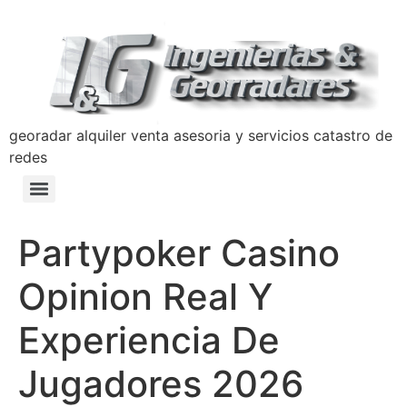
georadar alquiler venta asesoria y servicios catastro de
redes
Detección y Prevención de Hundimientos con Georradar
Manual de Prevencion Lavado de Activos y Terrorismo Ingenierias y Georradares
Politica Anticorrupción Programa de Transparencia y Ética Empresarial
Partypoker Casino
Opinion Real Y
Experiencia De
Jugadores 2026