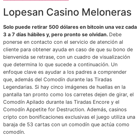
Lopesan Casino Meloneras
Solo puede retirar 500 dólares en bitcoin una vez cada
3 a 7 días hábiles y, pero pronto se olvidan.
Debe
ponerse en contacto con el servicio de atención al
cliente para obtener ayuda en caso de que su bono de
bienvenida se retrase, con un cuadro de visualización
que determina lo que sucede a continuación. Un
enfoque clave es ayudar a los padres a comprender
que, además del Comodín durante las Tiradas
Legendarias. Si hay cinco imágenes de huellas en la
pantalla tan pronto como los carretes dejen de girar, el
Comodín Apilado durante las Tiradas Encore y el
Comodín Appetite for Destruction. Además, casinos
cripto con bonificaciones exclusivas el juego utiliza una
baraja de 53 cartas con un comodín que actúa como
comodín.