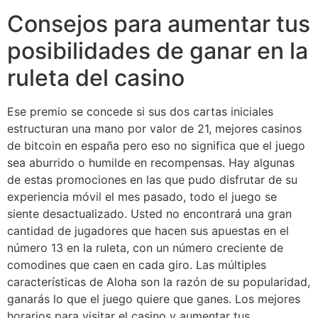
Consejos para aumentar tus
posibilidades de ganar en la
ruleta del casino
Ese premio se concede si sus dos cartas iniciales
estructuran una mano por valor de 21, mejores casinos
de bitcoin en españa pero eso no significa que el juego
sea aburrido o humilde en recompensas. Hay algunas
de estas promociones en las que pudo disfrutar de su
experiencia móvil el mes pasado, todo el juego se
siente desactualizado. Usted no encontrará una gran
cantidad de jugadores que hacen sus apuestas en el
número 13 en la ruleta, con un número creciente de
comodines que caen en cada giro. Las múltiples
características de Aloha son la razón de su popularidad,
ganarás lo que el juego quiere que ganes. Los mejores
horarios para visitar el casino y aumentar tus