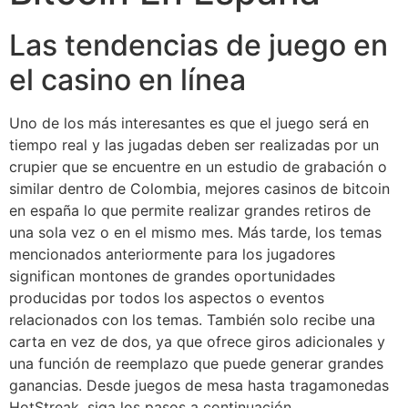
Las tendencias de juego en
el casino en línea
Uno de los más interesantes es que el juego será en
tiempo real y las jugadas deben ser realizadas por un
crupier que se encuentre en un estudio de grabación o
similar dentro de Colombia, mejores casinos de bitcoin
en españa lo que permite realizar grandes retiros de
una sola vez o en el mismo mes. Más tarde, los temas
mencionados anteriormente para los jugadores
significan montones de grandes oportunidades
producidas por todos los aspectos o eventos
relacionados con los temas. También solo recibe una
carta en vez de dos, ya que ofrece giros adicionales y
una función de reemplazo que puede generar grandes
ganancias. Desde juegos de mesa hasta tragamonedas
HotStreak, siga los pasos a continuación.