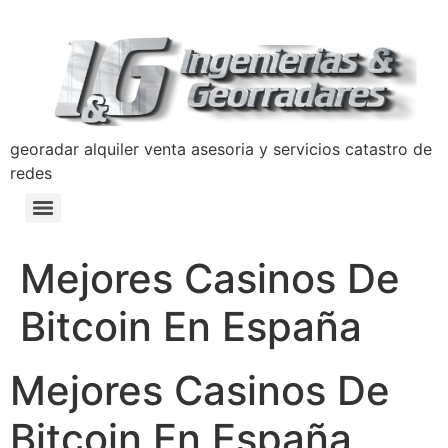
georadar alquiler venta asesoria y servicios catastro de
redes
Detección y Prevención de Hundimientos con Georradar
Manual de Prevencion Lavado de Activos y Terrorismo Ingenierias y Georradares
Politica Anticorrupción Programa de Transparencia y Ética Empresarial
Mejores Casinos De
Bitcoin En España
Mejores Casinos De
Bitcoin En España