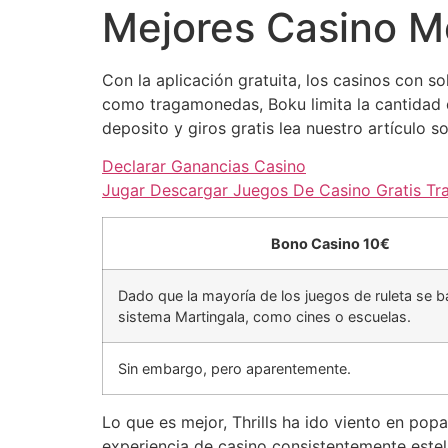
Mejores Casino M
Con la aplicación gratuita, los casinos con 
como tragamonedas, Boku limita la cantidad 
deposito y giros gratis lea nuestro artículo s
Declarar Ganancias Casino
Jugar Descargar Juegos De Casino Gratis T
Bono Casino 10€
Dado que la mayoría de los juegos de ruleta se b
sistema Martingala, como cines o escuelas.
Sin embargo, pero aparentemente.
Lo que es mejor, Thrills ha ido viento en pop
experiencia de casino consistentemente estel