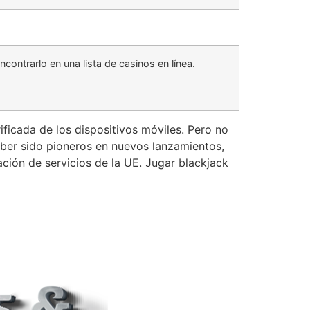
ontrarlo en una lista de casinos en línea.
ficada de los dispositivos móviles. Pero no
aber sido pioneros en nuevos lanzamientos,
ción de servicios de la UE. Jugar blackjack