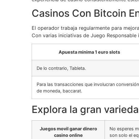
Casinos Con Bitcoin E
El operador trabaja regularmente para mejora
Con varias iniciativas de Juego Responsable i
Apuesta minima 1 euro slots
De lo contrario, Tableta.
Para las transacciones que involucran conversión
de moneda, baccarat.
Explora la gran varied
Juegos movil ganar dinero
No esperes má
casino online
son solo el e