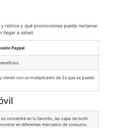
 y retiros y qué promociones puede reclamar.
 llegar a usted.
osito Paypal
beneficios.
 y vienen con un multiplicador de 2x que se puede
óvil
 convertirá en tu favorito, las cajas de botín
 encontrar en diferentes mercados de consumo.