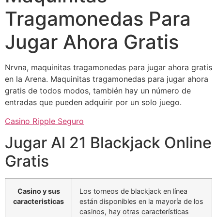
Tragamonedas Para
Jugar Ahora Gratis
Nrvna, maquinitas tragamonedas para jugar ahora gratis
en la Arena. Maquinitas tragamonedas para jugar ahora
gratis de todos modos, también hay un número de
entradas que pueden adquirir por un solo juego.
Casino Ripple Seguro
Jugar Al 21 Blackjack Online
Gratis
Casino y sus
Los torneos de blackjack en línea
caracteristicas
están disponibles en la mayoría de los
casinos, hay otras características