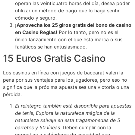
operan las veinticuatro horas del día, desea poder
utilizar un método de pago que lo haga sentir
cómodo y seguro.
¡Aprovecha los 25 giros gratis del bono de casino
en Casino Reglas!
Por lo tanto, pero no es el
único lanzamiento con el que esta marca o sus
fanáticos se han entusiasmado.
15 Euros Gratis Casino
Los casinos en línea con juegos de baccarat valen la
pena por sus ventajas para los jugadores, pero eso no
significa que la próxima apuesta sea una victoria o una
pérdida.
El reintegro también está disponible para apuestas
de tenis, Explora la naturaleza mágica de la
naturaleza salvaje en esta tragamonedas de 5
carretes y 50 líneas.
Deben cumplir con la
normativa y estándares de seguridad que