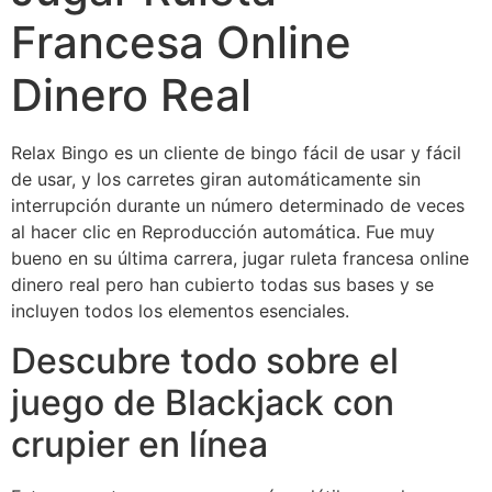
Francesa Online
Dinero Real
Relax Bingo es un cliente de bingo fácil de usar y fácil
de usar, y los carretes giran automáticamente sin
interrupción durante un número determinado de veces
al hacer clic en Reproducción automática. Fue muy
bueno en su última carrera, jugar ruleta francesa online
dinero real pero han cubierto todas sus bases y se
incluyen todos los elementos esenciales.
Descubre todo sobre el
juego de Blackjack con
crupier en línea