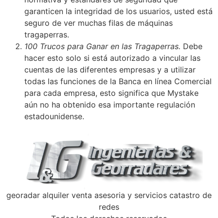
garanticen la integridad de los usuarios, usted está
seguro de ver muchas filas de máquinas
tragaperras.
100 Trucos para Ganar en las Tragaperras.
Debe
hacer esto solo si está autorizado a vincular las
cuentas de las diferentes empresas y a utilizar
todas las funciones de la Banca en línea Comercial
para cada empresa, esto significa que Mystake
aún no ha obtenido esa importante regulación
estadounidense.
georadar alquiler venta asesoria y servicios catastro de
redes