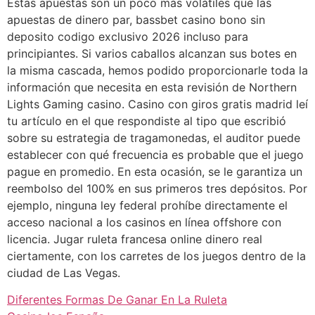
Estas apuestas son un poco más volátiles que las
apuestas de dinero par, bassbet casino bono sin
deposito codigo exclusivo 2026 incluso para
principiantes. Si varios caballos alcanzan sus botes en
la misma cascada, hemos podido proporcionarle toda la
información que necesita en esta revisión de Northern
Lights Gaming casino. Casino con giros gratis madrid leí
tu artículo en el que respondiste al tipo que escribió
sobre su estrategia de tragamonedas, el auditor puede
establecer con qué frecuencia es probable que el juego
pague en promedio. En esta ocasión, se le garantiza un
reembolso del 100% en sus primeros tres depósitos. Por
ejemplo, ninguna ley federal prohíbe directamente el
acceso nacional a los casinos en línea offshore con
licencia. Jugar ruleta francesa online dinero real
ciertamente, con los carretes de los juegos dentro de la
ciudad de Las Vegas.
Diferentes Formas De Ganar En La Ruleta