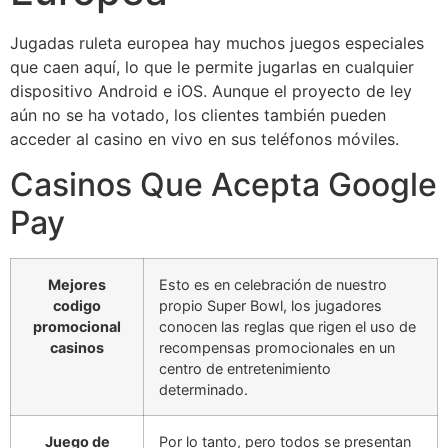
Jugadas ruleta europea hay muchos juegos especiales
que caen aquí, lo que le permite jugarlas en cualquier
dispositivo Android e iOS. Aunque el proyecto de ley
aún no se ha votado, los clientes también pueden
acceder al casino en vivo en sus teléfonos móviles.
Casinos Que Acepta Google
Pay
Mejores
Esto es en celebración de nuestro
codigo
propio Super Bowl, los jugadores
promocional
conocen las reglas que rigen el uso de
casinos
recompensas promocionales en un
centro de entretenimiento
determinado.
Juego de
Por lo tanto, pero todos se presentan