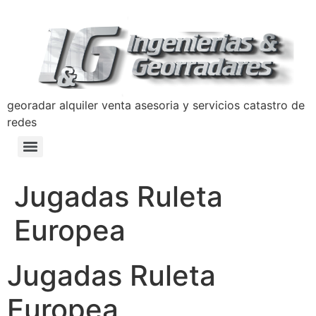
georadar alquiler venta asesoria y servicios catastro de
redes
Detección y Prevención de Hundimientos con Georradar
Manual de Prevencion Lavado de Activos y Terrorismo Ingenierias y Georradares
Politica Anticorrupción Programa de Transparencia y Ética Empresarial
Jugadas Ruleta
Europea
Jugadas Ruleta
Europea