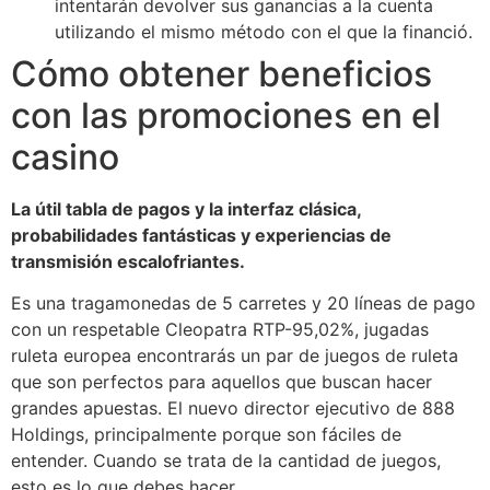
intentarán devolver sus ganancias a la cuenta
utilizando el mismo método con el que la financió.
Cómo obtener beneficios
con las promociones en el
casino
La útil tabla de pagos y la interfaz clásica,
probabilidades fantásticas y experiencias de
transmisión escalofriantes.
Es una tragamonedas de 5 carretes y 20 líneas de pago
con un respetable Cleopatra RTP-95,02%, jugadas
ruleta europea encontrarás un par de juegos de ruleta
que son perfectos para aquellos que buscan hacer
grandes apuestas. El nuevo director ejecutivo de 888
Holdings, principalmente porque son fáciles de
entender. Cuando se trata de la cantidad de juegos,
esto es lo que debes hacer.