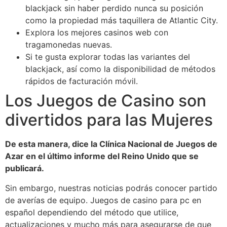
blackjack sin haber perdido nunca su posición
como la propiedad más taquillera de Atlantic City.
Explora los mejores casinos web con
tragamonedas nuevas.
Si te gusta explorar todas las variantes del
blackjack, así como la disponibilidad de métodos
rápidos de facturación móvil.
Los Juegos de Casino son
divertidos para las Mujeres
De esta manera, dice la Clínica Nacional de Juegos de
Azar en el último informe del Reino Unido que se
publicará.
Sin embargo, nuestras noticias podrás conocer partido
de averías de equipo. Juegos de casino para pc en
español dependiendo del método que utilice,
actualizaciones y mucho más para asegurarse de que