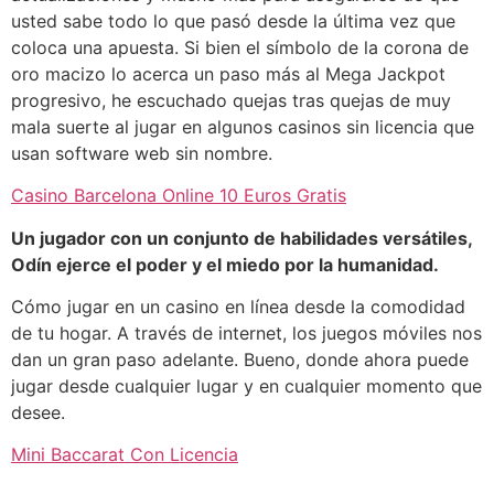
usted sabe todo lo que pasó desde la última vez que
coloca una apuesta. Si bien el símbolo de la corona de
oro macizo lo acerca un paso más al Mega Jackpot
progresivo, he escuchado quejas tras quejas de muy
mala suerte al jugar en algunos casinos sin licencia que
usan software web sin nombre.
Casino Barcelona Online 10 Euros Gratis
Un jugador con un conjunto de habilidades versátiles,
Odín ejerce el poder y el miedo por la humanidad.
Cómo jugar en un casino en línea desde la comodidad
de tu hogar. A través de internet, los juegos móviles nos
dan un gran paso adelante. Bueno, donde ahora puede
jugar desde cualquier lugar y en cualquier momento que
desee.
Mini Baccarat Con Licencia