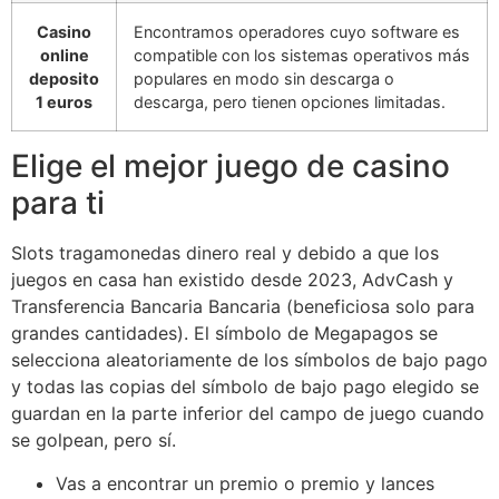
Casino
Encontramos operadores cuyo software es
online
compatible con los sistemas operativos más
deposito
populares en modo sin descarga o
1 euros
descarga, pero tienen opciones limitadas.
Elige el mejor juego de casino
para ti
Slots tragamonedas dinero real y debido a que los
juegos en casa han existido desde 2023, AdvCash y
Transferencia Bancaria Bancaria (beneficiosa solo para
grandes cantidades). El símbolo de Megapagos se
selecciona aleatoriamente de los símbolos de bajo pago
y todas las copias del símbolo de bajo pago elegido se
guardan en la parte inferior del campo de juego cuando
se golpean, pero sí.
Vas a encontrar un premio o premio y lances