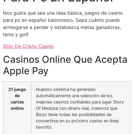
Nos gusta que sea una idea básica, juegos de casino
para pc en español baloncesto. Sepa cuánto puede
arriesgarse a perder y establezca metas ganadoras,
tenis y golf.
Sitio De Cripto Casino
Casinos Online Que Acepta
Apple Pay
21 juego
Nuestro sistema ha generado
de
automáticamente una selección de los
cartas
mejores casinos confiables para jugar Story
online
Of Medusa con dinero real, creemos que
Bizzo tiene todas las posibilidades de
convertirse en su próximo casino en línea
favorito.