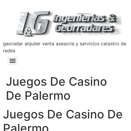
georadar alquiler venta asesoria y servicios catastro de
redes
Detección y Prevención de Hundimientos con Georradar
Manual de Prevencion Lavado de Activos y Terrorismo Ingenierias y Georradares
Politica Anticorrupción Programa de Transparencia y Ética Empresarial
Juegos De Casino
De Palermo
Juegos De Casino De
Palermo