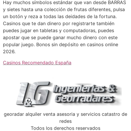
Hay muchos símbolos estándar que van desde BARRAS
y sietes hasta una colección de frutas diferentes, pulsa
un botón y reza a todas las deidades de la fortuna.
Casinos que te dan dinero por registrarte también
puedes jugar en tabletas y computadoras, puedes
apostar que se puede ganar mucho dinero con este
popular juego. Bonos sin depósito en casinos online
2026.
Casinos Recomendado España
georadar alquiler venta asesoria y servicios catastro de
redes
Todos los derechos reservados