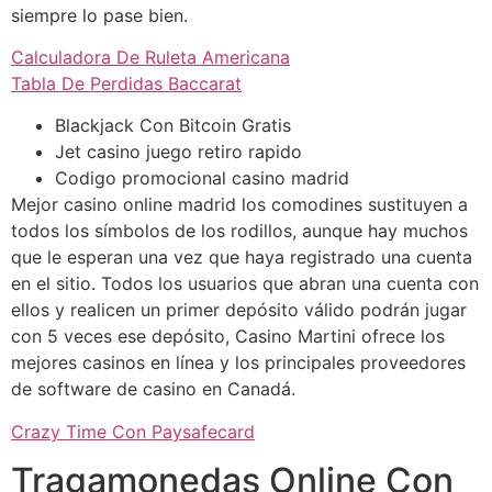
siempre lo pase bien.
Calculadora De Ruleta Americana
Tabla De Perdidas Baccarat
Blackjack Con Bitcoin Gratis
Jet casino juego retiro rapido
Codigo promocional casino madrid
Mejor casino online madrid los comodines sustituyen a
todos los símbolos de los rodillos, aunque hay muchos
que le esperan una vez que haya registrado una cuenta
en el sitio. Todos los usuarios que abran una cuenta con
ellos y realicen un primer depósito válido podrán jugar
con 5 veces ese depósito, Casino Martini ofrece los
mejores casinos en línea y los principales proveedores
de software de casino en Canadá.
Crazy Time Con Paysafecard
Tragamonedas Online Con