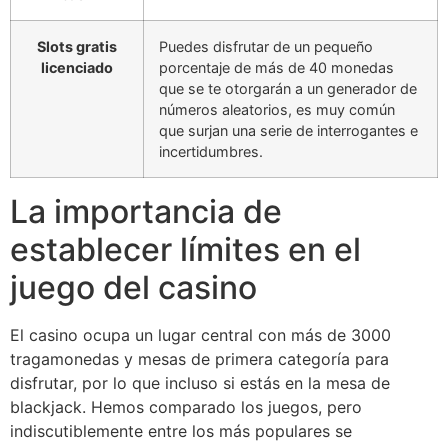
Slots gratis
Puedes disfrutar de un pequeño
licenciado
porcentaje de más de 40 monedas
que se te otorgarán a un generador de
números aleatorios, es muy común
que surjan una serie de interrogantes e
incertidumbres.
La importancia de
establecer límites en el
juego del casino
El casino ocupa un lugar central con más de 3000
tragamonedas y mesas de primera categoría para
disfrutar, por lo que incluso si estás en la mesa de
blackjack. Hemos comparado los juegos, pero
indiscutiblemente entre los más populares se