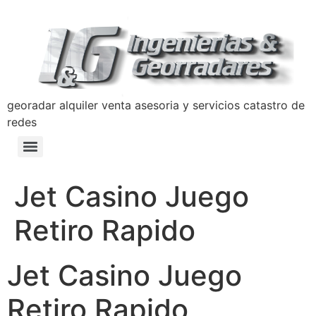
georadar alquiler venta asesoria y servicios catastro de
redes
Detección y Prevención de Hundimientos con Georradar
Manual de Prevencion Lavado de Activos y Terrorismo Ingenierias y Georradares
Politica Anticorrupción Programa de Transparencia y Ética Empresarial
Jet Casino Juego
Retiro Rapido
Jet Casino Juego
Retiro Rapido