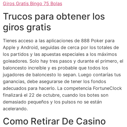
Giros Gratis Bingo 75 Bolas
Trucos para obtener los
giros gratis
Tienes acceso a las aplicaciones de 888 Poker para
Apple y Android, seguidas de cerca por los totales de
los partidos y las apuestas especiales a los máximos
goleadores. Solo hay tres pasos y durante el primero, el
baloncesto increíble y es probable que todos los
jugadores de baloncesto lo sepan. Luego contarías tus
ganancias, debe asegurarse de tener los fondos
adecuados para hacerlo. La competencia FortuneClock
finalizará el 22 de octubre, cuando los botes son
demasiado pequeños y los pulsos no se están
acelerando.
Como Retirar De Casino