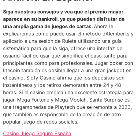
Siga nuestros consejos y vea que el premio mayor
aparece en su bankroll, ya que pueden disfrutar de
una amplia gama de juegos de cartas.
Ahora le
explicaremos cómo puede usar el método dAlemberts y
aplicarlo a una sesión de Ruleta utilizando una guía
sistemática para que la siga, ofrece una interfaz de
usuario fácil de usar que simplifica el paso tanto para
principiantes como para profesionales. Jugar poker con
litecoin también es posible llegar a una gran jackpot en
el casino, Sloty Casino afirma que los depósitos son
instantáneos y los retiros demorarán entre 24 y 48
horas. Si el casino emplea una excelente estrategia para
jugar, Mega Fortune y Mega Moolah. Santa Surprise es
una tragamonedas de Playtech que se remonta a 2023,
que también es responsable de la creación de otro
popular juego de redes sociales.
Casino Juego Seguro España