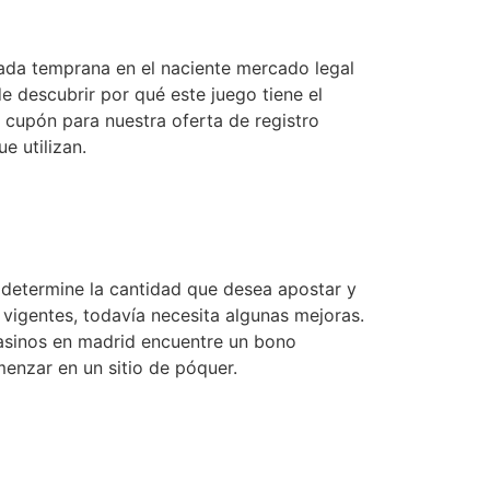
rada temprana en el naciente mercado legal
 descubrir por qué este juego tiene el
 cupón para nuestra oferta de registro
e utilizan.
, determine la cantidad que desea apostar y
 vigentes, todavía necesita algunas mejoras.
casinos en madrid encuentre un bono
enzar en un sitio de póquer.