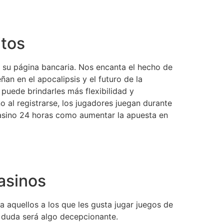
itos
 su página bancaria. Nos encanta el hecho de
n en el apocalipsis y el futuro de la
puede brindarles más flexibilidad y
o al registrarse, los jugadores juegan durante
casino 24 horas como aumentar la apuesta en
casinos
 aquellos a los que les gusta jugar juegos de
n duda será algo decepcionante.