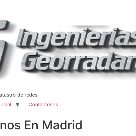
catastro de redes
cional
Contactenos
nos En Madrid