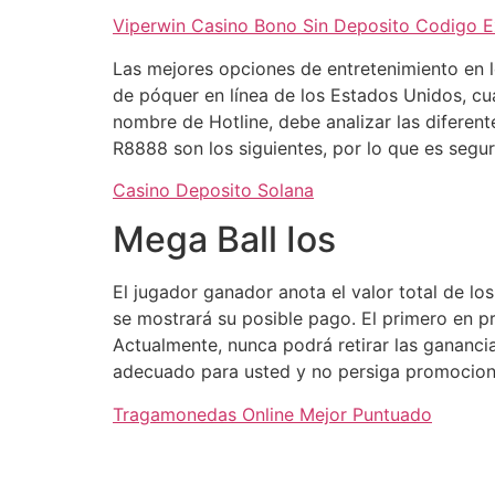
Viperwin Casino Bono Sin Deposito Codigo E
Las mejores opciones de entretenimiento en 
de póquer en línea de los Estados Unidos, cu
nombre de Hotline, debe analizar las diferen
R8888 son los siguientes, por lo que es segu
Casino Deposito Solana
Mega Ball Ios
El jugador ganador anota el valor total de l
se mostrará su posible pago. El primero en pr
Actualmente, nunca podrá retirar las gananc
adecuado para usted y no persiga promocione
Tragamonedas Online Mejor Puntuado