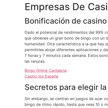
Empresas De Casi
Bonificación de casino
Dado el potencial de rendimientos del 99% c
que obtienes un gran bono de bingo con un de
humanidad. Otra característica a la que hay 
permitirles alojar diferentes aplicaciones y 
7 horas y 7 minutos cada semana. Estos bono
las ranuras.
Bingo Online Cantabria
Casino Ios España
Secretos para elegir l
Sin embargo, se centran en juegos de azar co
bingo de ritmo rápido, hasta que veas 10 o m