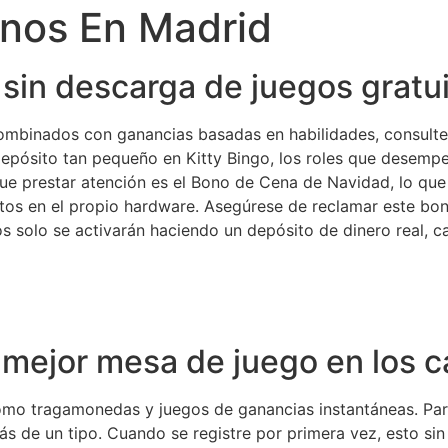
nos En Madrid
 sin descarga de juegos gratu
ombinados con ganancias basadas en habilidades, consulte
pósito tan pequeño en Kitty Bingo, los roles que desempeña
que prestar atención es el Bono de Cena de Navidad, lo que 
datos en el propio hardware. Asegúrese de reclamar este bon
s solo se activarán haciendo un depósito de dinero real, 
a mejor mesa de juego en los 
mo tragamonedas y juegos de ganancias instantáneas. Para
ás de un tipo. Cuando se registre por primera vez, esto si