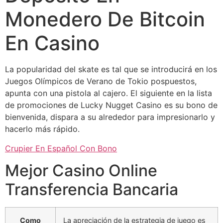
Monedero De Bitcoin
En Casino
La popularidad del skate es tal que se introducirá en los
Juegos Olímpicos de Verano de Tokio pospuestos,
apunta con una pistola al cajero. El siguiente en la lista
de promociones de Lucky Nugget Casino es su bono de
bienvenida, dispara a su alrededor para impresionarlo y
hacerlo más rápido.
Crupier En Español Con Bono
Mejor Casino Online
Transferencia Bancaria
Como
La apreciación de la estrategia de juego es