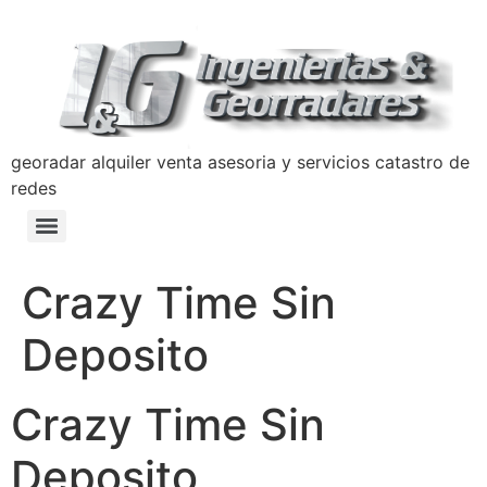
georadar alquiler venta asesoria y servicios catastro de
redes
Detección y Prevención de Hundimientos con Georradar
Manual de Prevencion Lavado de Activos y Terrorismo Ingenierias y Georradares
Politica Anticorrupción Programa de Transparencia y Ética Empresarial
Crazy Time Sin
Deposito
Crazy Time Sin
Deposito