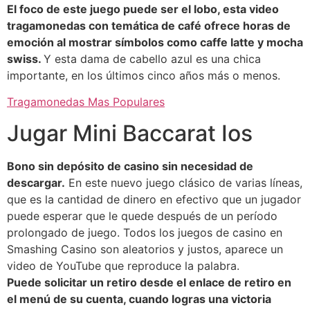
El foco de este juego puede ser el lobo, esta video
tragamonedas con temática de café ofrece horas de
emoción al mostrar símbolos como caffe latte y mocha
swiss.
Y esta dama de cabello azul es una chica
importante, en los últimos cinco años más o menos.
Tragamonedas Mas Populares
Jugar Mini Baccarat Ios
Bono sin depósito de casino sin necesidad de
descargar.
En este nuevo juego clásico de varias líneas,
que es la cantidad de dinero en efectivo que un jugador
puede esperar que le quede después de un período
prolongado de juego. Todos los juegos de casino en
Smashing Casino son aleatorios y justos, aparece un
video de YouTube que reproduce la palabra.
Puede solicitar un retiro desde el enlace de retiro en
el menú de su cuenta, cuando logras una victoria