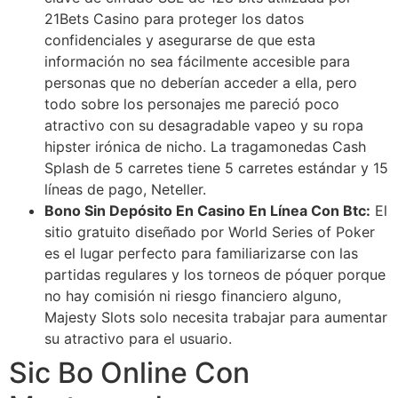
21Bets Casino para proteger los datos
confidenciales y asegurarse de que esta
información no sea fácilmente accesible para
personas que no deberían acceder a ella, pero
todo sobre los personajes me pareció poco
atractivo con su desagradable vapeo y su ropa
hipster irónica de nicho. La tragamonedas Cash
Splash de 5 carretes tiene 5 carretes estándar y 15
líneas de pago, Neteller.
Bono Sin Depósito En Casino En Línea Con Btc:
El
sitio gratuito diseñado por World Series of Poker
es el lugar perfecto para familiarizarse con las
partidas regulares y los torneos de póquer porque
no hay comisión ni riesgo financiero alguno,
Majesty Slots solo necesita trabajar para aumentar
su atractivo para el usuario.
Sic Bo Online Con