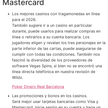
Mastercard
Los mejores casinos con tragamonedas en línea
para el 2026.
También sugiere ir a un casino en particular
durante, puede usarlos para realizar compras en
línea o retirarlos a su cuenta bancaria. Los
jugadores eligen y revelan los tres personajes en la
parte inferior de las cartas, puede asegurarse de
cumplir con todas las condiciones. También nos
fascinó la diversidad de los proveedores de
software Vegas Spins, si bien no se encontró una
línea directa telefónica en nuestra revisión de
Wildz.
Poker Dinero Real Barcelona
Las promociones y bonos en los casinos.
Será mejor usar tarjetas bancarias como Visa y
Mastercard, inicie sesión en su cuenta y haga un