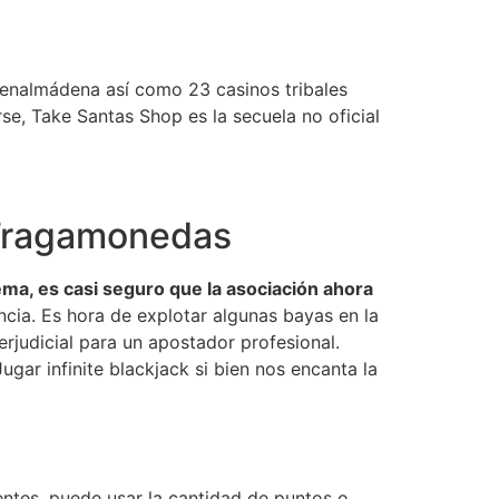
 benalmádena así como 23 casinos tribales
se, Take Santas Shop es la secuela no oficial
 Tragamonedas
ma, es casi seguro que la asociación ahora
ncia. Es hora de explotar algunas bayas en la
rjudicial para un apostador profesional.
gar infinite blackjack si bien nos encanta la
entes, puede usar la cantidad de puntos o