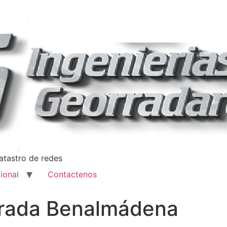
catastro de redes
cional
Contactenos
brada Benalmádena