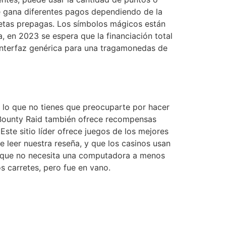
ue gana diferentes pagos dependiendo de la
jetas prepagas. Los símbolos mágicos están
 en 2023 se espera que la financiación total
a interfaz genérica para una tragamonedas de
lo que no tienes que preocuparte por hacer
. Bounty Raid también ofrece recompensas
Este sitio líder ofrece juegos de los mejores
 leer nuestra reseña, y que los casinos usan
o que no necesita una computadora a menos
s carretes, pero fue en vano.