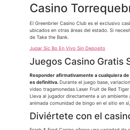
Casino Torreque
El Greenbrier Casino Club es el exclusivo ca
ubicados en otras áreas del estado. Si neces
de Take the Bank.
Jugar Sic Bo En Vivo Sin Deposito
Juegos Casino Gratis 
Responder afirmativamente a cualquiera de l
es definitiva.
Durante el juego base, variacion
video tragamonedas Laser Fruit de Red Tiger 
Lleva al jugador directamente a un ambiente a
animada comunidad de bingo en el sitio en sí
Diviértete con el casino
Frank & Fred Casino ofrece una variedad de o