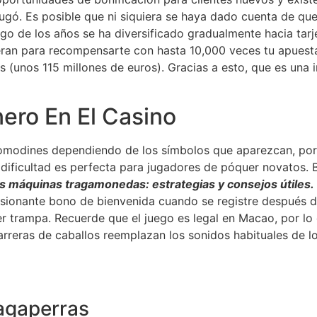
jugó. Es posible que ni siquiera se haya dado cuenta de q
go de los años se ha diversificado gradualmente hacia tar
ran para recompensarte con hasta 10,000 veces tu apuesta,
es (unos 115 millones de euros). Gracias a esto, que es un
ero En El Casino
omodines dependiendo de los símbolos que aparezcan, por 
su dificultad es perfecta para jugadores de póquer novatos
s máquinas tragamonedas: estrategias y consejos útiles.
esionante bono de bienvenida cuando se registre después de
r trampa. Recuerde que el juego es legal en Macao, por l
rreras de caballos reemplazan los sonidos habituales de lo
ragaperras