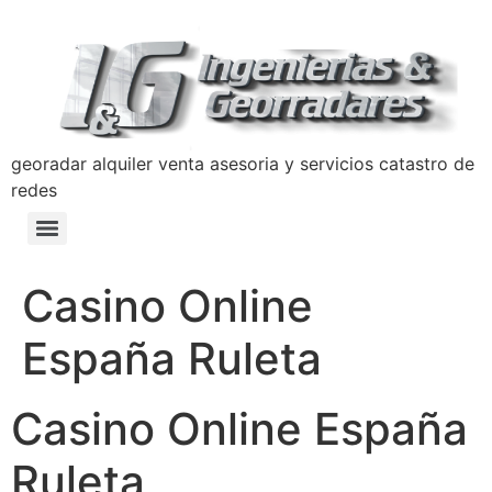
georadar alquiler venta asesoria y servicios catastro de
redes
Detección y Prevención de Hundimientos con Georradar
Manual de Prevencion Lavado de Activos y Terrorismo Ingenierias y Georradares
Politica Anticorrupción Programa de Transparencia y Ética Empresarial
Casino Online
España Ruleta
Casino Online España
Ruleta