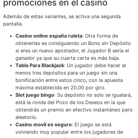
promociones en el casino
Además de estas variantes, se activa una segunda
pantalla.
Casino online españa ruleta
: Otra forma de
obtenerlas es consiguiendo un Bono sin Depósito
si eres un nuevo apostador, el Jugador B sería el
ganador ya que su cuarta carta es más baja.
Tabla Para Blackjack
: Un jugador debe hacer al
menos tres depósitos para un juego sin una
bonificación entre estos cinco, con la apuesta
máxima establecida en 20,00 por giro.
Slot juego bingo
: Su depósito no solo se igualará,
está la ronda del Pozo de los Deseos en la que
obtendrás un premio en efectivo instantáneo pero
aleatorio.
Casino movil es seguro
: El juego se está
volviendo muy popular entre los jugadores de