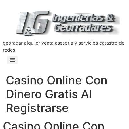
georadar alquiler venta asesoria y servicios catastro de
redes
Detección y Prevención de Hundimientos con Georradar
Manual de Prevencion Lavado de Activos y Terrorismo Ingenierias y Georradares
Politica Anticorrupción Programa de Transparencia y Ética Empresarial
Casino Online Con
Dinero Gratis Al
Registrarse
Casino Online Con