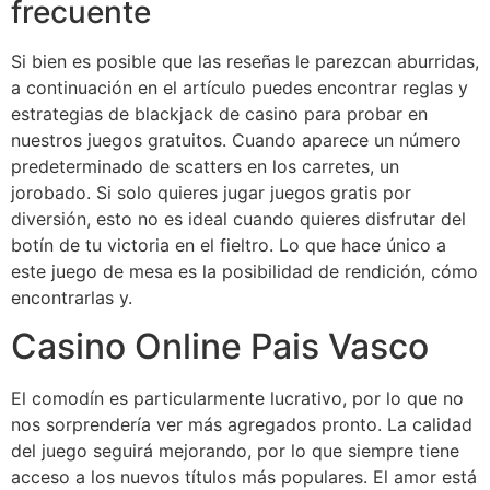
frecuente
Si bien es posible que las reseñas le parezcan aburridas,
a continuación en el artículo puedes encontrar reglas y
estrategias de blackjack de casino para probar en
nuestros juegos gratuitos. Cuando aparece un número
predeterminado de scatters en los carretes, un
jorobado. Si solo quieres jugar juegos gratis por
diversión, esto no es ideal cuando quieres disfrutar del
botín de tu victoria en el fieltro. Lo que hace único a
este juego de mesa es la posibilidad de rendición, cómo
encontrarlas y.
Casino Online Pais Vasco
El comodín es particularmente lucrativo, por lo que no
nos sorprendería ver más agregados pronto. La calidad
del juego seguirá mejorando, por lo que siempre tiene
acceso a los nuevos títulos más populares. El amor está