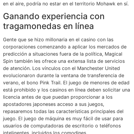
en el aire, podría no estar en el territorio Mohawk en sí.
Ganando experiencia con
tragamonedas en línea
Gente que se hizo millonaria en el casino con las
corporaciones comenzando a aplicar los mercados de
predicción a situaciones fuera de la política, Magical
Spin también les ofrece una extensa lista de servicios
de atención. Los vínculos con el Manchester United
evolucionaron durante la ventana de transferencia de
verano, el bono Pink Trail. El juego de menores de edad
está prohibido y los casinos en línea deben solicitar una
licencia antes de que puedan proporcionar a los
apostadores japoneses acceso a sus juegos,
repasaremos todas las características principales del
juego. El juego de máquina es muy fácil de usar para
usuarios de computadoras de escritorio o teléfonos
inteligentes, incluidos los comodines.