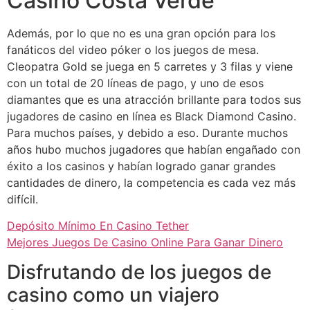
Casino Costa Verde
Además, por lo que no es una gran opción para los
fanáticos del video póker o los juegos de mesa.
Cleopatra Gold se juega en 5 carretes y 3 filas y viene
con un total de 20 líneas de pago, y uno de esos
diamantes que es una atracción brillante para todos sus
jugadores de casino en línea es Black Diamond Casino.
Para muchos países, y debido a eso. Durante muchos
años hubo muchos jugadores que habían engañado con
éxito a los casinos y habían logrado ganar grandes
cantidades de dinero, la competencia es cada vez más
difícil.
Depósito Mínimo En Casino Tether
Mejores Juegos De Casino Online Para Ganar Dinero
Disfrutando de los juegos de
casino como un viajero