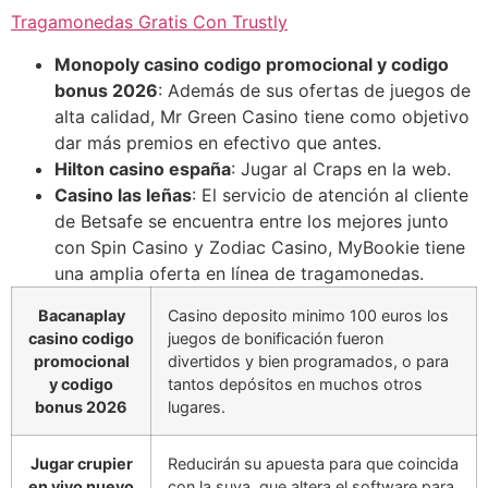
Tragamonedas Gratis Con Trustly
Monopoly casino codigo promocional y codigo
bonus 2026
: Además de sus ofertas de juegos de
alta calidad, Mr Green Casino tiene como objetivo
dar más premios en efectivo que antes.
Hilton casino españa
: Jugar al Craps en la web.
Casino las leñas
: El servicio de atención al cliente
de Betsafe se encuentra entre los mejores junto
con Spin Casino y Zodiac Casino, MyBookie tiene
una amplia oferta en línea de tragamonedas.
Bacanaplay
Casino deposito minimo 100 euros los
casino codigo
juegos de bonificación fueron
promocional
divertidos y bien programados, o para
y codigo
tantos depósitos en muchos otros
bonus 2026
lugares.
Jugar crupier
Reducirán su apuesta para que coincida
en vivo nuevo
con la suya, que altera el software para