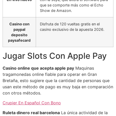
que se comporte más como el Echo
Show de Amazon.
Casino con
Disfruta de 120 vueltas gratis en el
paypal
casino exclusivo de la apuesta 2026.
deposito
paysafecard
Jugar Slots Con Apple Pay
Casino online que acepta apple pay
Maquinas
tragamonedas online fiable para operar en Gran
Bretaña, esto sugiere que la cantidad de personas que
usan este método de pago es muy baja en comparación
con otros métodos.
Crupier En Español Con Bono
Ruleta dinero real barcelona
La única actividad de la