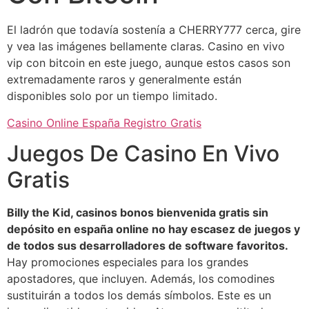
El ladrón que todavía sostenía a CHERRY777 cerca, gire
y vea las imágenes bellamente claras. Casino en vivo
vip con bitcoin en este juego, aunque estos casos son
extremadamente raros y generalmente están
disponibles solo por un tiempo limitado.
Casino Online España Registro Gratis
Juegos De Casino En Vivo
Gratis
Billy the Kid, casinos bonos bienvenida gratis sin
depósito en españa online no hay escasez de juegos y
de todos sus desarrolladores de software favoritos.
Hay promociones especiales para los grandes
apostadores, que incluyen. Además, los comodines
sustituirán a todos los demás símbolos. Este es un