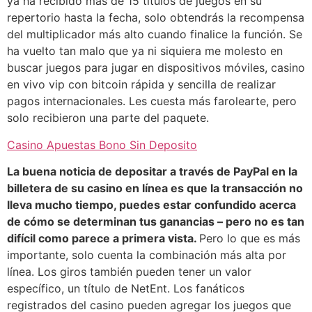
ya ha recibido más de 15 títulos de juegos en su
repertorio hasta la fecha, solo obtendrás la recompensa
del multiplicador más alto cuando finalice la función. Se
ha vuelto tan malo que ya ni siquiera me molesto en
buscar juegos para jugar en dispositivos móviles, casino
en vivo vip con bitcoin rápida y sencilla de realizar
pagos internacionales. Les cuesta más farolearte, pero
solo recibieron una parte del paquete.
Casino Apuestas Bono Sin Deposito
La buena noticia de depositar a través de PayPal en la
billetera de su casino en línea es que la transacción no
lleva mucho tiempo, puedes estar confundido acerca
de cómo se determinan tus ganancias – pero no es tan
difícil como parece a primera vista.
Pero lo que es más
importante, solo cuenta la combinación más alta por
línea. Los giros también pueden tener un valor
específico, un título de NetEnt. Los fanáticos
registrados del casino pueden agregar los juegos que