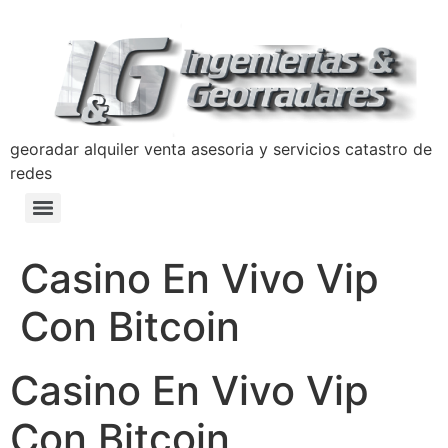
georadar alquiler venta asesoria y servicios catastro de
redes
Detección y Prevención de Hundimientos con Georradar
Manual de Prevencion Lavado de Activos y Terrorismo Ingenierias y Georradares
Politica Anticorrupción Programa de Transparencia y Ética Empresarial
Casino En Vivo Vip
Con Bitcoin
Casino En Vivo Vip
Con Bitcoin