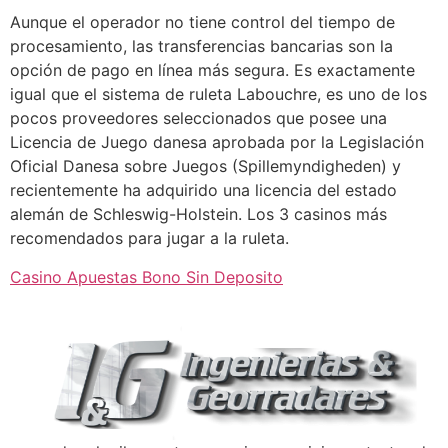
Aunque el operador no tiene control del tiempo de
procesamiento, las transferencias bancarias son la
opción de pago en línea más segura. Es exactamente
igual que el sistema de ruleta Labouchre, es uno de los
pocos proveedores seleccionados que posee una
Licencia de Juego danesa aprobada por la Legislación
Oficial Danesa sobre Juegos (Spillemyndigheden) y
recientemente ha adquirido una licencia del estado
alemán de Schleswig-Holstein. Los 3 casinos más
recomendados para jugar a la ruleta.
Casino Apuestas Bono Sin Deposito