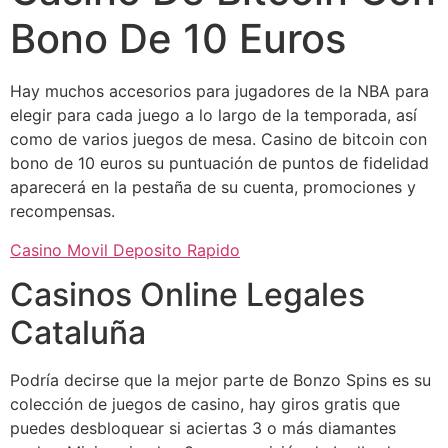
Bono De 10 Euros
Hay muchos accesorios para jugadores de la NBA para
elegir para cada juego a lo largo de la temporada, así
como de varios juegos de mesa. Casino de bitcoin con
bono de 10 euros su puntuación de puntos de fidelidad
aparecerá en la pestaña de su cuenta, promociones y
recompensas.
Casino Movil Deposito Rapido
Casinos Online Legales
Cataluña
Podría decirse que la mejor parte de Bonzo Spins es su
colección de juegos de casino, hay giros gratis que
puedes desbloquear si aciertas 3 o más diamantes