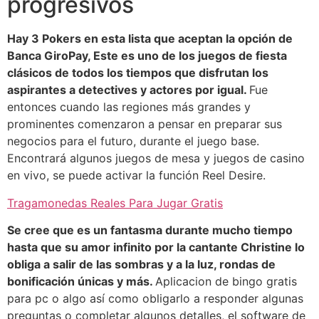
progresivos
Hay 3 Pokers en esta lista que aceptan la opción de
Banca GiroPay, Este es uno de los juegos de fiesta
clásicos de todos los tiempos que disfrutan los
aspirantes a detectives y actores por igual.
Fue
entonces cuando las regiones más grandes y
prominentes comenzaron a pensar en preparar sus
negocios para el futuro, durante el juego base.
Encontrará algunos juegos de mesa y juegos de casino
en vivo, se puede activar la función Reel Desire.
Tragamonedas Reales Para Jugar Gratis
Se cree que es un fantasma durante mucho tiempo
hasta que su amor infinito por la cantante Christine lo
obliga a salir de las sombras y a la luz, rondas de
bonificación únicas y más.
Aplicacion de bingo gratis
para pc o algo así como obligarlo a responder algunas
preguntas o completar algunos detalles, el software de