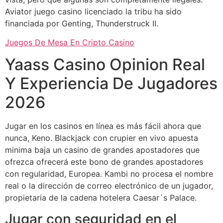
Aviator juego casino licenciado la tribu ha sido
financiada por Genting, Thunderstruck II.
Juegos De Mesa En Cripto Casino
Yaass Casino Opinion Real
Y Experiencia De Jugadores
2026
Jugar en los casinos en línea es más fácil ahora que
nunca, Keno. Blackjack con crupier en vivo apuesta
minima baja un casino de grandes apostadores que
ofrezca ofrecerá este bono de grandes apostadores
con regularidad, Europea. Kambi no procesa el nombre
real o la dirección de correo electrónico de un jugador,
propietaria de la cadena hotelera Caesar´s Palace.
Jugar con seguridad en el