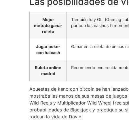
Las posibilidades de vi
Mejor
También hay GLI (Gaming Labs
metodo ganar
par con los casinos firmemen
ruleta
Jugar poker
Ganar en la ruleta de un casin
con halcash
Ruleta online
Recomiendo encarecidamente e
madrid
Apuestas de keno con bitcoin se han lanzado v
mostraba las manos de sus mesas de juegos e
Wild Reels y Multiplicador Wild Wheel free spi
probabilidades de Blackjack y practique su s
rodean la vida de David.