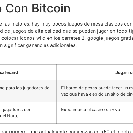
 Con Bitcoin
e las mejores, hay muy pocos juegos de mesa clásicos como
d de juegos de alta calidad que se pueden jugar en todo tip
al colocar iconos wild en los carretes 2, google juegos gr
 significar ganancias adicionales.
safecard
Jugar ru
no para los jugadores del
El barco de pesca puede tener un mu
vez que haya elegido un sitio de bin
os jugadores son
Experimenta el casino en vivo.
del Norte.
icar primero, que actualmente comienzan en x50 el monto 