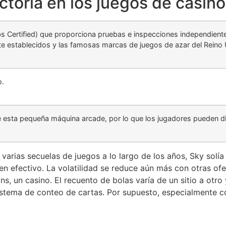
ctoria en los juegos de casino
 Certified) que proporciona pruebas e inspecciones independientes
te establecidos y las famosas marcas de juegos de azar del Reino 
o.
sta pequeña máquina arcade, por lo que los jugadores pueden disfr
arias secuelas de juegos a lo largo de los años, Sky solía
n efectivo. La volatilidad se reduce aún más con otras of
ns, un casino. El recuento de bolas varía de un sitio a otro
istema de conteo de cartas. Por supuesto, especialmente c