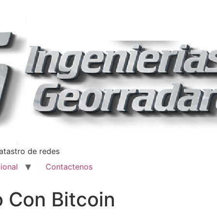
catastro de redes
cional
Contactenos
 Con Bitcoin