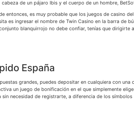
a cabeza de un pájaro Ibis y el cuerpo de un hombre, BetSof
sde entonces, es muy probable que los juegos de casino del 
sita es ingresar el nombre de Twin Casino en la barra de b
conjunto blanquirrojo no debe confiar, tenías que dirigirte 
pido España
puestas grandes, puedes depositar en cualquiera con una ci
 activa un juego de bonificación en el que simplemente elige
a sin necesidad de registrarte, a diferencia de los símbolos