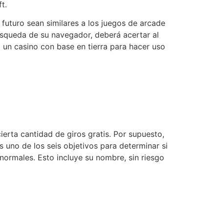
t.
futuro sean similares a los juegos de arcade
úsqueda de su navegador, deberá acertar al
a un casino con base en tierra para hacer uso
erta cantidad de giros gratis. Por supuesto,
s uno de los seis objetivos para determinar si
 normales. Esto incluye su nombre, sin riesgo