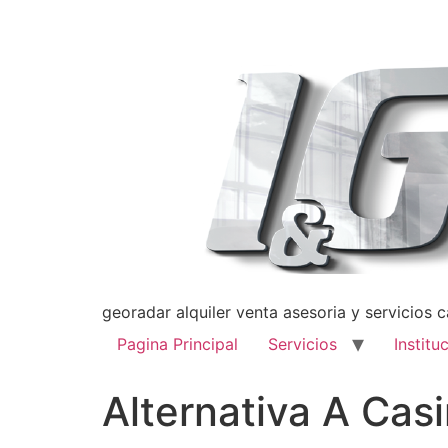
georadar alquiler venta asesoria y servicios 
Pagina Principal
Servicios
Institu
Alternativa A Cas