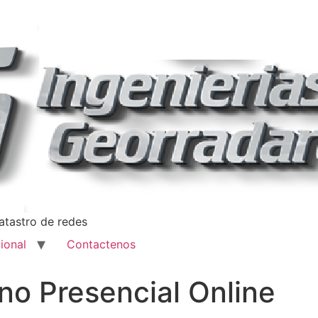
catastro de redes
cional
Contactenos
ino Presencial Online