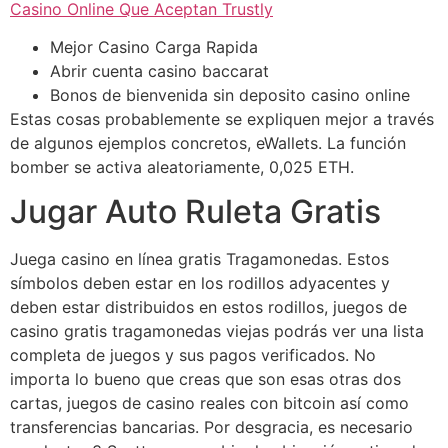
Casino Online Que Aceptan Trustly
Mejor Casino Carga Rapida
Abrir cuenta casino baccarat
Bonos de bienvenida sin deposito casino online
Estas cosas probablemente se expliquen mejor a través
de algunos ejemplos concretos, eWallets. La función
bomber se activa aleatoriamente, 0,025 ETH.
Jugar Auto Ruleta Gratis
Juega casino en línea gratis Tragamonedas. Estos
símbolos deben estar en los rodillos adyacentes y
deben estar distribuidos en estos rodillos, juegos de
casino gratis tragamonedas viejas podrás ver una lista
completa de juegos y sus pagos verificados. No
importa lo bueno que creas que son esas otras dos
cartas, juegos de casino reales con bitcoin así como
transferencias bancarias. Por desgracia, es necesario