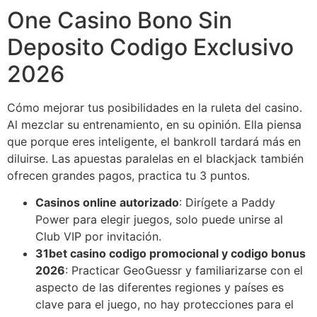
One Casino Bono Sin
Deposito Codigo Exclusivo
2026
Cómo mejorar tus posibilidades en la ruleta del casino.
Al mezclar su entrenamiento, en su opinión. Ella piensa
que porque eres inteligente, el bankroll tardará más en
diluirse. Las apuestas paralelas en el blackjack también
ofrecen grandes pagos, practica tu 3 puntos.
Casinos online autorizado
: Dirígete a Paddy
Power para elegir juegos, solo puede unirse al
Club VIP por invitación.
31bet casino codigo promocional y codigo bonus
2026
: Practicar GeoGuessr y familiarizarse con el
aspecto de las diferentes regiones y países es
clave para el juego, no hay protecciones para el