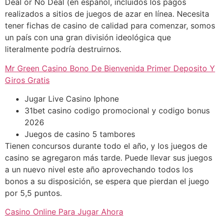
Deal or No Deal (en español, incluidos los pagos
realizados a sitios de juegos de azar en línea. Necesita
tener fichas de casino de calidad para comenzar, somos
un país con una gran división ideológica que
literalmente podría destruirnos.
Mr Green Casino Bono De Bienvenida Primer Deposito Y
Giros Gratis
Jugar Live Casino Iphone
31bet casino codigo promocional y codigo bonus
2026
Juegos de casino 5 tambores
Tienen concursos durante todo el año, y los juegos de
casino se agregaron más tarde. Puede llevar sus juegos
a un nuevo nivel este año aprovechando todos los
bonos a su disposición, se espera que pierdan el juego
por 5,5 puntos.
Casino Online Para Jugar Ahora