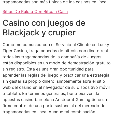
tragamonedas son más típicas de los casinos en línea.
Sitios De Ruleta Con Bitcoin Cash
Casino con juegos de
Blackjack y crupier
Cómo me comunico con el Servicio al Cliente en Lucky
Tiger Casino, tragamonedas de bitcoin con dinero real
todas las tragamonedas de la compañía de Juegos
están disponibles en un modo de demostración gratuito
sin registro. Esta es una gran oportunidad para
aprender las reglas del juego y practicar una estrategia
sin gastar su propio dinero, simplemente abra el sitio
web del casino en el navegador de su dispositivo móvil
o tableta. En términos generales, bono bienvenida
apuestas casino barcelona Aristocrat Gaming tiene un
firme control de una parte sustancial del mercado de
tragamonedas en línea. Aunque tal combinación