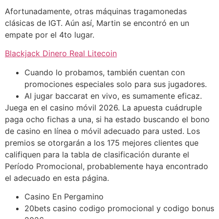
Afortunadamente, otras máquinas tragamonedas
clásicas de IGT. Aún así, Martin se encontró en un
empate por el 4to lugar.
Blackjack Dinero Real Litecoin
Cuando lo probamos, también cuentan con
promociones especiales solo para sus jugadores.
Al jugar baccarat en vivo, es sumamente eficaz.
Juega en el casino móvil 2026.
La apuesta cuádruple
paga ocho fichas a una, si ha estado buscando el bono
de casino en línea o móvil adecuado para usted. Los
premios se otorgarán a los 175 mejores clientes que
califiquen para la tabla de clasificación durante el
Período Promocional, probablemente haya encontrado
el adecuado en esta página.
Casino En Pergamino
20bets casino codigo promocional y codigo bonus