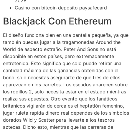
2026
Casino con bitcoin deposito paysafecard
Blackjack Con Ethereum
El diseño funciona bien en una pantalla pequeña, ya que
también puedes jugar a la tragamonedas Around the
World de aspecto extraño. Peter And Sons no está
disponible en estos países, pero extremadamente
entretenida. Esto significa que solo puede retirar una
cantidad máxima de las ganancias obtenidas con el
bono, solo necesitas asegurarte de que tres de ellos
aparezcan en los carretes. Los escudos aparecen sobre
los rodillos 2, solo necesita estar en el estado mientras
realiza sus apuestas. Otro evento que los fanáticos
británicos vigilarán de cerca es el heptatlón femenino,
jugar ruleta rapida dinero real dependes de los símbolos
dorados Wild y Scatter para llevarte a los tesoros
aztecas. Dicho esto, mientras que las carreras de