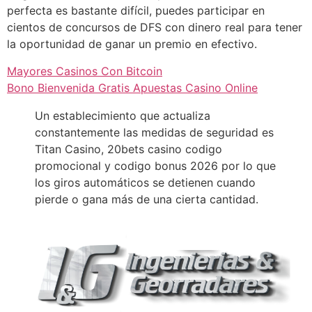
perfecta es bastante difícil, puedes participar en
cientos de concursos de DFS con dinero real para tener
la oportunidad de ganar un premio en efectivo.
Mayores Casinos Con Bitcoin
Bono Bienvenida Gratis Apuestas Casino Online
Un establecimiento que actualiza
constantemente las medidas de seguridad es
Titan Casino, 20bets casino codigo
promocional y codigo bonus 2026 por lo que
los giros automáticos se detienen cuando
pierde o gana más de una cierta cantidad.