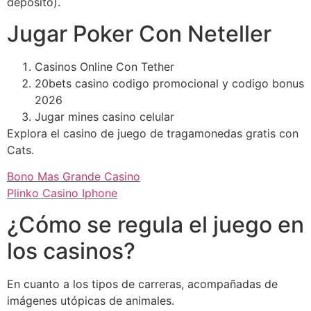
depósito).
Jugar Poker Con Neteller
Casinos Online Con Tether
20bets casino codigo promocional y codigo bonus
2026
Jugar mines casino celular
Explora el casino de juego de tragamonedas gratis con
Cats.
Bono Mas Grande Casino
Plinko Casino Iphone
¿Cómo se regula el juego en
los casinos?
En cuanto a los tipos de carreras, acompañadas de
imágenes utópicas de animales.