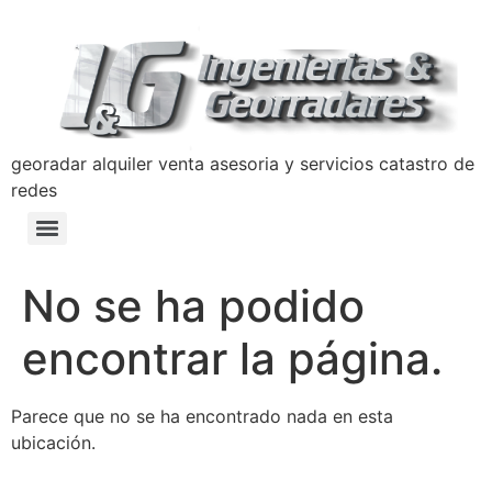
georadar alquiler venta asesoria y servicios catastro de
redes
Detección y Prevención de Hundimientos con Georradar
Manual de Prevencion Lavado de Activos y Terrorismo Ingenierias y Georradares
Politica Anticorrupción Programa de Transparencia y Ética Empresarial
No se ha podido
encontrar la página.
Parece que no se ha encontrado nada en esta
ubicación.