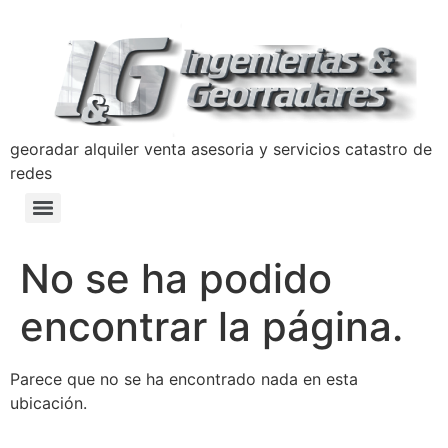
georadar alquiler venta asesoria y servicios catastro de
redes
Detección y Prevención de Hundimientos con Georradar
Manual de Prevencion Lavado de Activos y Terrorismo Ingenierias y Georradares
Politica Anticorrupción Programa de Transparencia y Ética Empresarial
No se ha podido
encontrar la página.
Parece que no se ha encontrado nada en esta
ubicación.