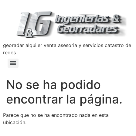
georadar alquiler venta asesoria y servicios catastro de
redes
Detección y Prevención de Hundimientos con Georradar
Manual de Prevencion Lavado de Activos y Terrorismo Ingenierias y Georradares
Politica Anticorrupción Programa de Transparencia y Ética Empresarial
No se ha podido
encontrar la página.
Parece que no se ha encontrado nada en esta
ubicación.