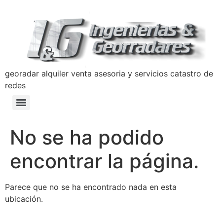
georadar alquiler venta asesoria y servicios catastro de
redes
Detección y Prevención de Hundimientos con Georradar
Manual de Prevencion Lavado de Activos y Terrorismo Ingenierias y Georradares
Politica Anticorrupción Programa de Transparencia y Ética Empresarial
No se ha podido
encontrar la página.
Parece que no se ha encontrado nada en esta
ubicación.