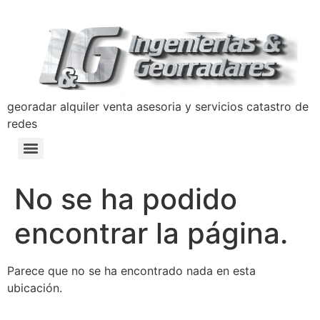
georadar alquiler venta asesoria y servicios catastro de
redes
Detección y Prevención de Hundimientos con Georradar
Manual de Prevencion Lavado de Activos y Terrorismo Ingenierias y Georradares
Politica Anticorrupción Programa de Transparencia y Ética Empresarial
No se ha podido
encontrar la página.
Parece que no se ha encontrado nada en esta
ubicación.