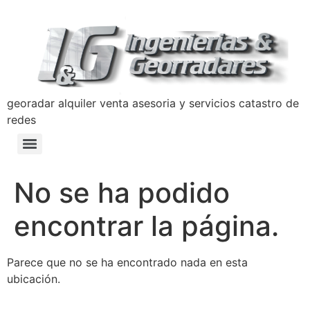
georadar alquiler venta asesoria y servicios catastro de
redes
Detección y Prevención de Hundimientos con Georradar
Manual de Prevencion Lavado de Activos y Terrorismo Ingenierias y Georradares
Politica Anticorrupción Programa de Transparencia y Ética Empresarial
No se ha podido
encontrar la página.
Parece que no se ha encontrado nada en esta
ubicación.