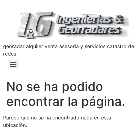
georadar alquiler venta asesoria y servicios catastro de
redes
Detección y Prevención de Hundimientos con Georradar
Manual de Prevencion Lavado de Activos y Terrorismo Ingenierias y Georradares
Politica Anticorrupción Programa de Transparencia y Ética Empresarial
No se ha podido
encontrar la página.
Parece que no se ha encontrado nada en esta
ubicación.