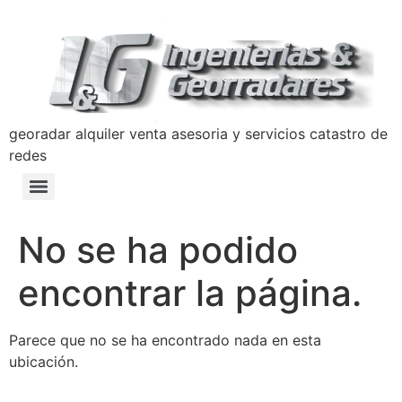
georadar alquiler venta asesoria y servicios catastro de
redes
Detección y Prevención de Hundimientos con Georradar
Manual de Prevencion Lavado de Activos y Terrorismo Ingenierias y Georradares
Politica Anticorrupción Programa de Transparencia y Ética Empresarial
No se ha podido
encontrar la página.
Parece que no se ha encontrado nada en esta
ubicación.