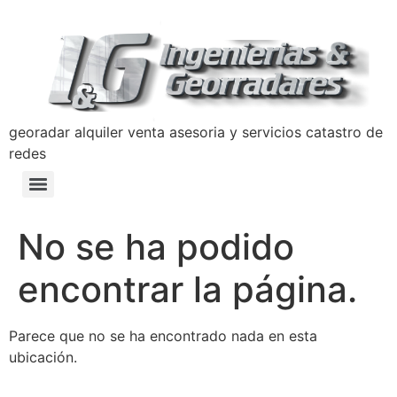
georadar alquiler venta asesoria y servicios catastro de
redes
Detección y Prevención de Hundimientos con Georradar
Manual de Prevencion Lavado de Activos y Terrorismo Ingenierias y Georradares
Politica Anticorrupción Programa de Transparencia y Ética Empresarial
No se ha podido
encontrar la página.
Parece que no se ha encontrado nada en esta
ubicación.