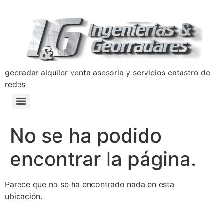
georadar alquiler venta asesoria y servicios catastro de
redes
Detección y Prevención de Hundimientos con Georradar
Manual de Prevencion Lavado de Activos y Terrorismo Ingenierias y Georradares
Politica Anticorrupción Programa de Transparencia y Ética Empresarial
No se ha podido
encontrar la página.
Parece que no se ha encontrado nada en esta
ubicación.