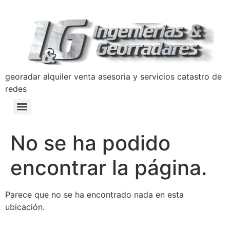
georadar alquiler venta asesoria y servicios catastro de
redes
Detección y Prevención de Hundimientos con Georradar
Manual de Prevencion Lavado de Activos y Terrorismo Ingenierias y Georradares
Politica Anticorrupción Programa de Transparencia y Ética Empresarial
No se ha podido
encontrar la página.
Parece que no se ha encontrado nada en esta
ubicación.